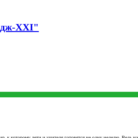
едж-XXI"
р, к которому дети и учителя готовятся не одну неделю. Ведь