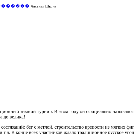
�
�
�
�
�
�
�
Частная Школа
иционный зимний турнир. В этом году он официально назывался
а до велика!
состязаний: бег с метлой, строительство крепости из мягких фиг
и т.д. В конце всех участников ждало традиционное русское уго