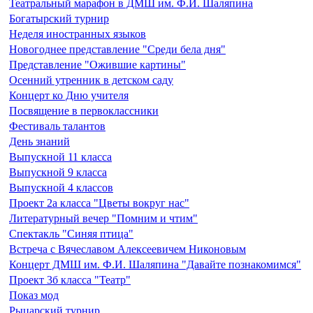
Театральный марафон в ДМШ им. Ф.И. Шаляпина
Богатырский турнир
Неделя иностранных языков
Новогоднее представление "Среди бела дня"
Представление "Ожившие картины"
Осенний утренник в детском саду
Концерт ко Дню учителя
Посвящение в первоклассники
Фестиваль талантов
День знаний
Выпускной 11 класса
Выпускной 9 класса
Выпускной 4 классов
Проект 2а класса "Цветы вокруг нас"
Литературный вечер "Помним и чтим"
Спектакль "Синяя птица"
Встреча с Вячеславом Алексеевичем Никоновым
Концерт ДМШ им. Ф.И. Шаляпина "Давайте познакомимся"
Проект 3б класса "Театр"
Показ мод
Рыцарский турнир