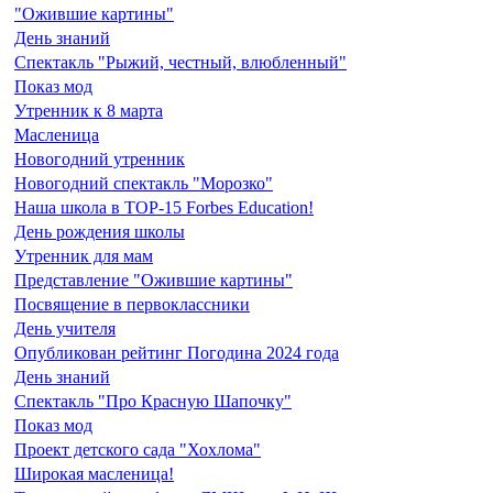
"Ожившие картины"
День знаний
Спектакль "Рыжий, честный, влюбленный"
Показ мод
Утренник к 8 марта
Масленица
Новогодний утренник
Новогодний спектакль "Морозко"
Наша школа в TOP-15 Forbes Education!
День рождения школы
Утренник для мам
Представление "Ожившие картины"
Посвящение в первоклассники
День учителя
Опубликован рейтинг Погодина 2024 года
День знаний
Спектакль "Про Красную Шапочку"
Показ мод
Проект детского сада "Хохлома"
Широкая масленица!