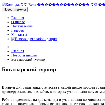
�
�
�
�
�
�
�
�
�
�
�
�
�
�
X
X
I
�
Новости школы
Главная
О школе
Поступление
Галерея
Контакты
Главная
Новости школы
Богатырский турнир
Богатырский турнир
В канун Дня защитника отечества в нашей школе прошел трад
древнерусских зимних забав, в которых участвовали все, от мал
Ребята поделились на две команды и участвовали во множестве 
сражение подушками, борьба всадников, перетягивание каната 