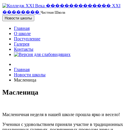
�
�
�
�
�
�
�
�
�
�
�
�
�
�
X
X
I
�
�
�
�
�
�
�
�
Частная Школа
Новости школы
Главная
О школе
Поступление
Галерея
Контакты
Главная
Новости школы
Масленица
Масленица
Масленичная неделя в нашей школе прошла ярко и весело!
Ученики с удовольствием приняли участие в традиционных
праздничных гуляньях, посвященных проводам зимы и