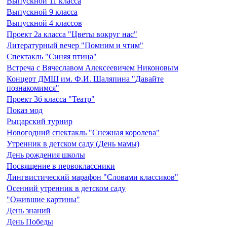
Выпускной 11 класса
Выпускной 9 класса
Выпускной 4 классов
Проект 2а класса "Цветы вокруг нас"
Литературный вечер "Помним и чтим"
Спектакль "Синяя птица"
Встреча с Вячеславом Алексеевичем Никоновым
Концерт ДМШ им. Ф.И. Шаляпина "Давайте
познакомимся"
Проект 3б класса "Театр"
Показ мод
Рыцарский турнир
Новогодний спектакль "Снежная королева"
Утренник в детском саду (День мамы)
День рождения школы
Посвящение в первоклассники
Лингвистический марафон "Словами классиков"
Осенний утренник в детском саду
"Ожившие картины"
День знаний
День Победы