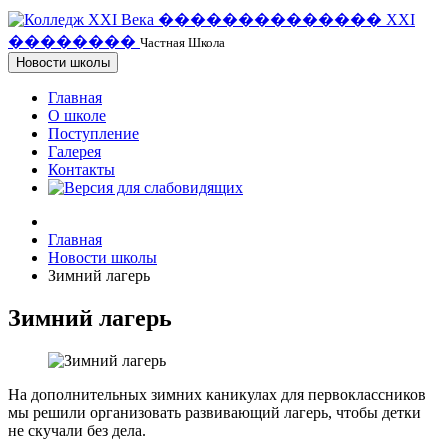
�
�
�
�
�
�
�
�
�
�
�
�
�
�
X
X
I
�
�
�
�
�
�
�
�
Частная Школа
Новости школы
Главная
О школе
Поступление
Галерея
Контакты
Главная
Новости школы
Зимний лагерь
Зимний лагерь
На дополнительных зимних каникулах для первоклассников
мы решили организовать развивающий лагерь, чтобы детки
не скучали без дела.